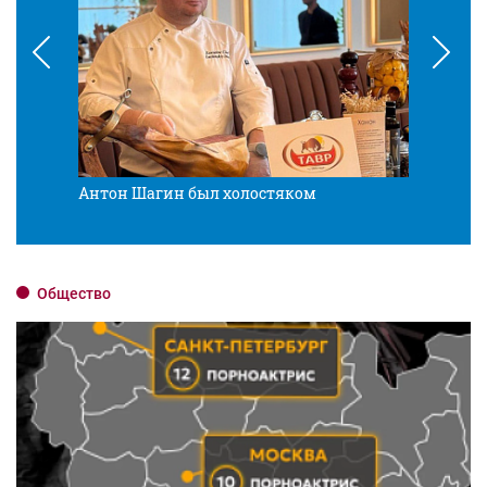
Антон Шагин был холостяком
Разв
Общество