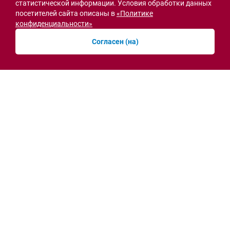
статистической информации. Условия обработки данных
посетителей сайта описаны в
«Политике
конфиденциальности»
Семьи героев СВО с временной регистрацией
Согласен (на)
в Ростовской области смогут получить
земельный участок
30.07.2026 13:05
Новости рубрики
Острая ситуация