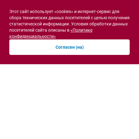
Этот сайт использует «cookies» и интернет-сервис для
сбора технических данных посетителей с целью получения
статистической информации. Условия обработки данных
посетителей сайта описаны в
«Политике
конфиденциальности»
Согласен (на)
Семьи героев СВО с временной регистрацией
в Ростовской области смогут получить
земельный участок
30.07.2026 13:05
Новости рубрики
Острая ситуация