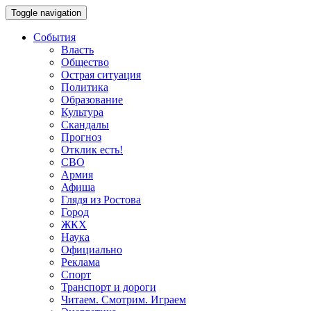
Toggle navigation
События
Власть
Общество
Острая ситуация
Политика
Образование
Культура
Скандалы
Прогноз
Отклик есть!
СВО
Армия
Афиша
Глядя из Ростова
Город
ЖКХ
Наука
Официально
Реклама
Спорт
Транспорт и дороги
Читаем. Смотрим. Играем