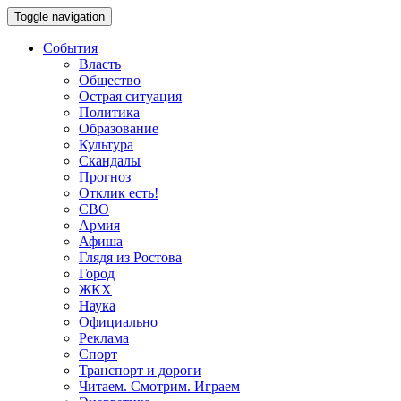
Toggle navigation
События
Власть
Общество
Острая ситуация
Политика
Образование
Культура
Скандалы
Прогноз
Отклик есть!
СВО
Армия
Афиша
Глядя из Ростова
Город
ЖКХ
Наука
Официально
Реклама
Спорт
Транспорт и дороги
Читаем. Смотрим. Играем