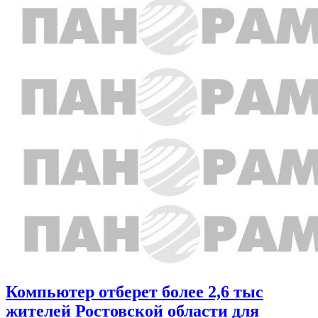
Компьютер отберет более 2,6 тыс
жителей Ростовской области для