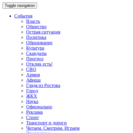
Toggle navigation
События
Власть
Общество
Острая ситуация
Политика
Образование
Культура
Скандалы
Прогноз
Отклик есть!
СВО
Армия
Афиша
Глядя из Ростова
Город
ЖКХ
Наука
Официально
Реклама
Спорт
Транспорт и дороги
Читаем. Смотрим. Играем