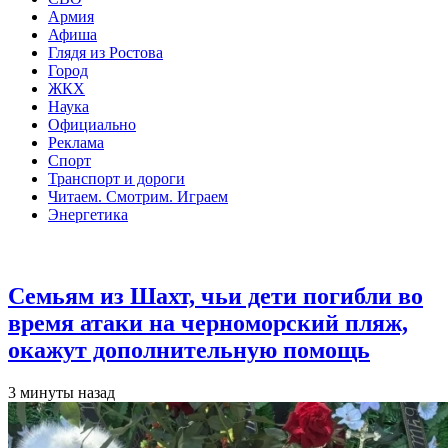
Армия
Афиша
Глядя из Ростова
Город
ЖКХ
Наука
Официально
Реклама
Спорт
Транспорт и дороги
Читаем. Смотрим. Играем
Энергетика
Общество
Семьям из Шахт, чьи дети погибли во
время атаки на черноморский пляж,
окажут дополнительную помощь
3 минуты назад