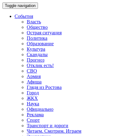
Toggle navigation
События
Власть
Общество
Острая ситуация
Политика
Образование
Культура
Скандалы
Прогноз
Отклик есть!
СВО
Армия
Афиша
Глядя из Ростова
Город
ЖКХ
Наука
Официально
Реклама
Спорт
Транспорт и дороги
Читаем. Смотрим. Играем