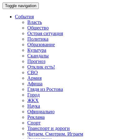
Toggle navigation
События
Власть
Общество
Острая ситуация
Политика
Образование
Культура
Скандалы
Прогноз
Отклик есть!
СВО
Армия
Афиша
Глядя из Ростова
Город
ЖКХ
Наука
Официально
Реклама
Спорт
Транспорт и дороги
Читаем. Смотрим. Играем