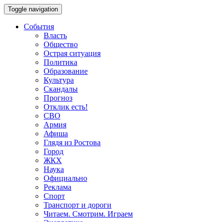
Toggle navigation
События
Власть
Общество
Острая ситуация
Политика
Образование
Культура
Скандалы
Прогноз
Отклик есть!
СВО
Армия
Афиша
Глядя из Ростова
Город
ЖКХ
Наука
Официально
Реклама
Спорт
Транспорт и дороги
Читаем. Смотрим. Играем