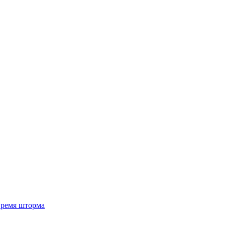
 время шторма