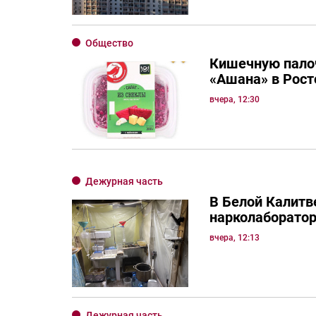
Общество
Кишечную палоч
«Ашана» в Рост
вчера, 12:30
Дежурная часть
В Белой Калитв
нарколаборато
вчера, 12:13
Дежурная часть