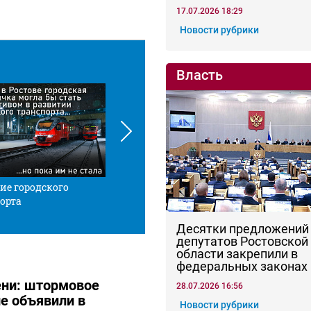
17.07.2026 18:29
Новости рубрики
Власть
ие городского
Красной нитью
Че
орта
Десятки предложений
депутатов Ростовской
области закрепили в
федеральных законах
тени: штормовое
28.07.2026 16:56
е объявили в
Новости рубрики