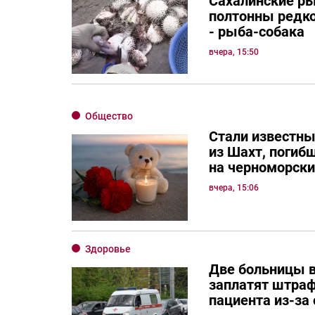
Сахалинские р
полтонны редко
- рыба-собака
вчера, 15:50
Общество
Стали известны
из Шахт, погиб
на черноморск
вчера, 15:06
Здоровье
Две больницы в
заплатят штраф
пациента из-за