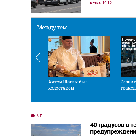
вчера, 14:15
Между тем
 смотрите в оба
Антон Шагин был
Развит
холостяком
трансп
ЧП
40 градусов в 
предупреждени