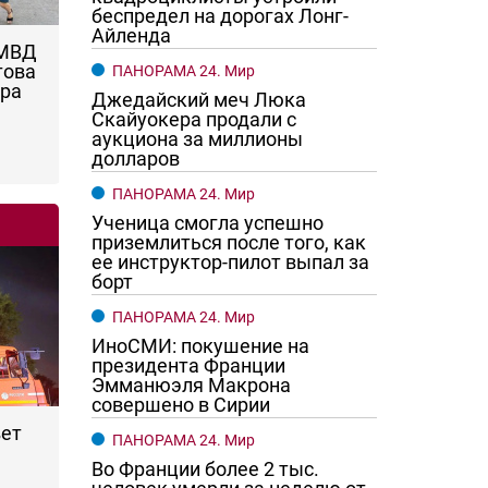
беспредел на дорогах Лонг-
Айленда
 МВД
това
ПАНОРАМА 24. Мир
ара
Джедайский меч Люка
Скайуокера продали с
аукциона за миллионы
долларов
ПАНОРАМА 24. Мир
Ученица смогла успешно
приземлиться после того, как
ее инструктор-пилот выпал за
борт
ПАНОРАМА 24. Мир
ИноСМИ: покушение на
президента Франции
Эмманюэля Макрона
совершено в Сирии
вет
ПАНОРАМА 24. Мир
Во Франции более 2 тыс.