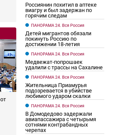
Россиянин похитил в аптеке
виагру и был задержан по
горячим следам
ПАНОРАМА 24. Вся Россия
Детей мигрантов обязали
покинуть Россию по
достижении 18-летия
ПАНОРАМА 24. Вся Россия
Медвежат-попрошаек
удалили с трассы на Сахалине
ПАНОРАМА 24. Вся Россия
го хотят женщины?
Ростовчане смотрите в оба
Жительница Приамурья
подозревается в убийстве
любимого ударом скалки
 от
ПАНОРАМА 24. Вся Россия
В Домодедово задержали
авиапассажира с четырьмя
сотнями контрабандных
черепах