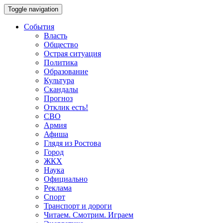
Toggle navigation
События
Власть
Общество
Острая ситуация
Политика
Образование
Культура
Скандалы
Прогноз
Отклик есть!
СВО
Армия
Афиша
Глядя из Ростова
Город
ЖКХ
Наука
Официально
Реклама
Спорт
Транспорт и дороги
Читаем. Смотрим. Играем