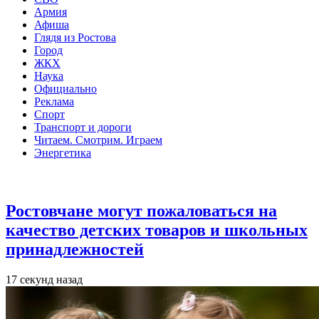
Армия
Афиша
Глядя из Ростова
Город
ЖКХ
Наука
Официально
Реклама
Спорт
Транспорт и дороги
Читаем. Смотрим. Играем
Энергетика
Общество
Ростовчане могут пожаловаться на
качество детских товаров и школьных
принадлежностей
17 секунд назад