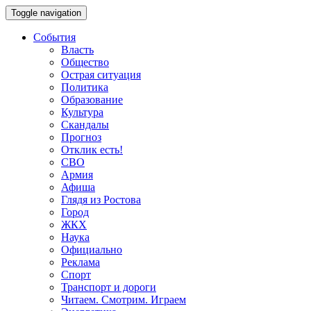
Toggle navigation
События
Власть
Общество
Острая ситуация
Политика
Образование
Культура
Скандалы
Прогноз
Отклик есть!
СВО
Армия
Афиша
Глядя из Ростова
Город
ЖКХ
Наука
Официально
Реклама
Спорт
Транспорт и дороги
Читаем. Смотрим. Играем