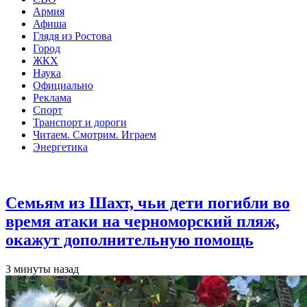
Армия
Афиша
Глядя из Ростова
Город
ЖКХ
Наука
Официально
Реклама
Спорт
Транспорт и дороги
Читаем. Смотрим. Играем
Энергетика
Общество
Семьям из Шахт, чьи дети погибли во
время атаки на черноморский пляж,
окажут дополнительную помощь
3 минуты назад