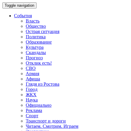
Toggle navigation
События
Власть
Общество
Острая ситуация
Политика
Образование
Культура
Скандалы
Прогноз
Отклик есть!
СВО
Армия
Афиша
Глядя из Ростова
Город
ЖКХ
Наука
Официально
Реклама
Спорт
Транспорт и дороги
Читаем. Смотрим. Играем