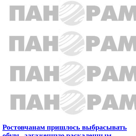
Ростовчанам пришлось выбрасывать
обувь, загаженную раскаленным