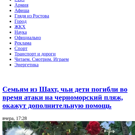
Армия
Афиша
Глядя из Ростова
Город
ЖКХ
Наука
Официально
Реклама
Спорт
Транспорт и дороги
Читаем. Смотрим. Играем
Энергетика
Общество
Семьям из Шахт, чьи дети погибли во
время атаки на черноморский пляж,
окажут дополнительную помощь
вчера, 17:28