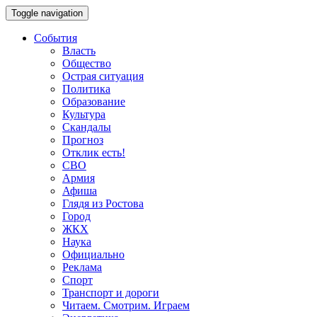
Toggle navigation
События
Власть
Общество
Острая ситуация
Политика
Образование
Культура
Скандалы
Прогноз
Отклик есть!
СВО
Армия
Афиша
Глядя из Ростова
Город
ЖКХ
Наука
Официально
Реклама
Спорт
Транспорт и дороги
Читаем. Смотрим. Играем