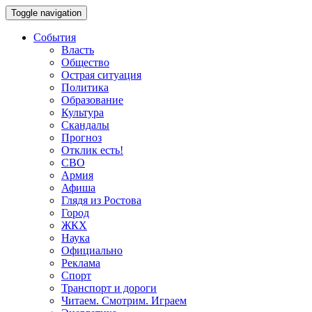
Toggle navigation
События
Власть
Общество
Острая ситуация
Политика
Образование
Культура
Скандалы
Прогноз
Отклик есть!
СВО
Армия
Афиша
Глядя из Ростова
Город
ЖКХ
Наука
Официально
Реклама
Спорт
Транспорт и дороги
Читаем. Смотрим. Играем