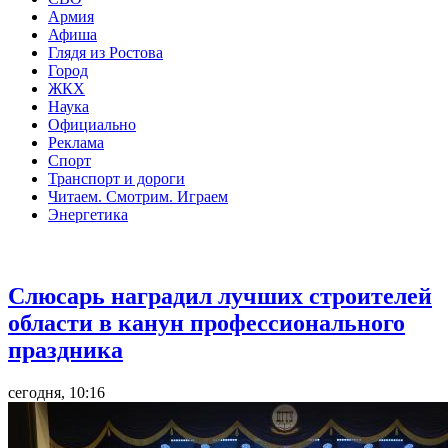
Армия
Афиша
Глядя из Ростова
Город
ЖКХ
Наука
Официально
Реклама
Спорт
Транспорт и дороги
Читаем. Смотрим. Играем
Энергетика
Общество
Слюсарь наградил лучших строителей
области в канун профессионального
праздника
сегодня, 10:16