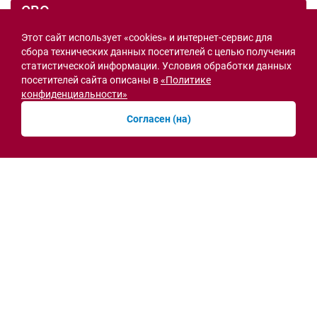
СВО
Этот сайт использует «cookies» и интернет-сервис для
сбора технических данных посетителей с целью получения
статистической информации. Условия обработки данных
посетителей сайта описаны в
«Политике
конфиденциальности»
Согласен (на)
Семьи героев СВО с временной регистрацией
в Ростовской области смогут получить
земельный участок
30.07.2026 13:05
Новости рубрики