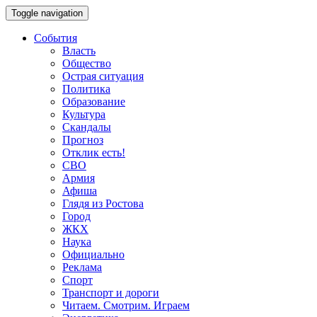
Toggle navigation
События
Власть
Общество
Острая ситуация
Политика
Образование
Культура
Скандалы
Прогноз
Отклик есть!
СВО
Армия
Афиша
Глядя из Ростова
Город
ЖКХ
Наука
Официально
Реклама
Спорт
Транспорт и дороги
Читаем. Смотрим. Играем