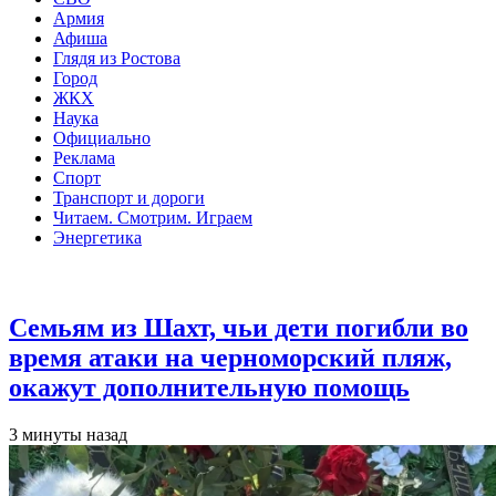
Армия
Афиша
Глядя из Ростова
Город
ЖКХ
Наука
Официально
Реклама
Спорт
Транспорт и дороги
Читаем. Смотрим. Играем
Энергетика
Общество
Семьям из Шахт, чьи дети погибли во
время атаки на черноморский пляж,
окажут дополнительную помощь
3 минуты назад