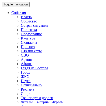
Toggle navigation
События
Власть
Общество
Острая ситуация
Политика
Образование
Культура
Скандалы
Прогноз
Отклик есть!
СВО
Армия
Афиша
Глядя из Ростова
Город
ЖКХ
Наука
Официально
Реклама
Спорт
Транспорт и дороги
Читаем. Смотрим. Играем