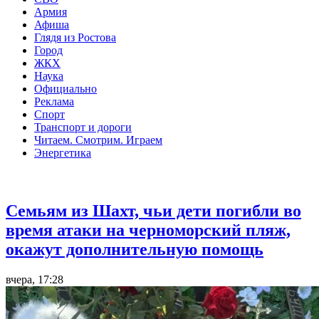
Армия
Афиша
Глядя из Ростова
Город
ЖКХ
Наука
Официально
Реклама
Спорт
Транспорт и дороги
Читаем. Смотрим. Играем
Энергетика
Общество
Семьям из Шахт, чьи дети погибли во
время атаки на черноморский пляж,
окажут дополнительную помощь
вчера, 17:28