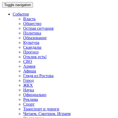
Toggle navigation
События
Власть
Общество
Острая ситуация
Политика
Образование
Культура
Скандалы
Прогноз
Отклик есть!
СВО
Армия
Афиша
Глядя из Ростова
Город
ЖКХ
Наука
Официально
Реклама
Спорт
Транспорт и дороги
Читаем. Смотрим. Играем