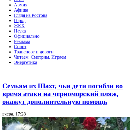
Армия
Афиша
Глядя из Ростова
Город
ЖКХ
Наука
Официально
Реклама
Спорт
Транспорт и дороги
Читаем. Смотрим. Играем
Энергетика
Общество
Семьям из Шахт, чьи дети погибли во
время атаки на черноморский пляж,
окажут дополнительную помощь
вчера, 17:28