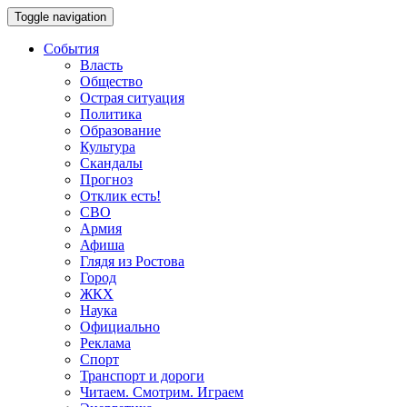
Toggle navigation
События
Власть
Общество
Острая ситуация
Политика
Образование
Культура
Скандалы
Прогноз
Отклик есть!
СВО
Армия
Афиша
Глядя из Ростова
Город
ЖКХ
Наука
Официально
Реклама
Спорт
Транспорт и дороги
Читаем. Смотрим. Играем