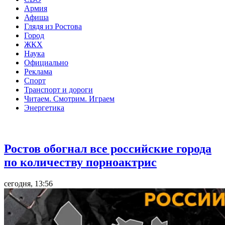
Армия
Афиша
Глядя из Ростова
Город
ЖКХ
Наука
Официально
Реклама
Спорт
Транспорт и дороги
Читаем. Смотрим. Играем
Энергетика
Общество
Ростов обогнал все российские города
по количеству порноактрис
сегодня, 13:56