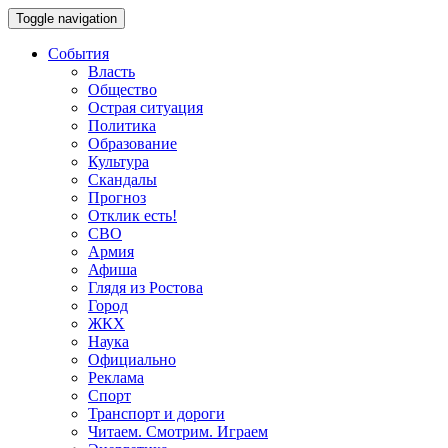
Toggle navigation
События
Власть
Общество
Острая ситуация
Политика
Образование
Культура
Скандалы
Прогноз
Отклик есть!
СВО
Армия
Афиша
Глядя из Ростова
Город
ЖКХ
Наука
Официально
Реклама
Спорт
Транспорт и дороги
Читаем. Смотрим. Играем