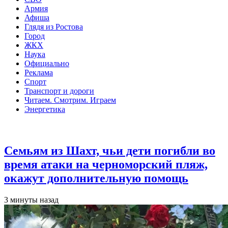
Армия
Афиша
Глядя из Ростова
Город
ЖКХ
Наука
Официально
Реклама
Спорт
Транспорт и дороги
Читаем. Смотрим. Играем
Энергетика
Общество
Семьям из Шахт, чьи дети погибли во
время атаки на черноморский пляж,
окажут дополнительную помощь
3 минуты назад