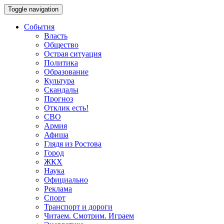
Toggle navigation
События
Власть
Общество
Острая ситуация
Политика
Образование
Культура
Скандалы
Прогноз
Отклик есть!
СВО
Армия
Афиша
Глядя из Ростова
Город
ЖКХ
Наука
Официально
Реклама
Спорт
Транспорт и дороги
Читаем. Смотрим. Играем