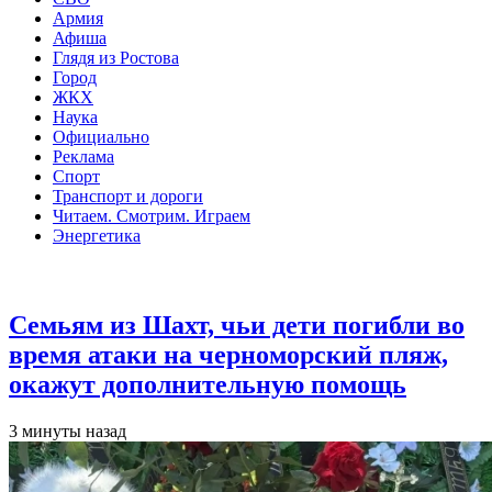
Армия
Афиша
Глядя из Ростова
Город
ЖКХ
Наука
Официально
Реклама
Спорт
Транспорт и дороги
Читаем. Смотрим. Играем
Энергетика
Общество
Семьям из Шахт, чьи дети погибли во
время атаки на черноморский пляж,
окажут дополнительную помощь
3 минуты назад