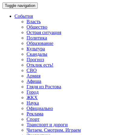
Toggle navigation
События
Власть
Общество
Острая ситуация
Политика
Образование
Культура
Скандалы
Прогноз
Отклик есть!
СВО
Армия
Афиша
Глядя из Ростова
Город
ЖКХ
Наука
Официально
Реклама
Спорт
Транспорт и дороги
Читаем. Смотрим. Играем