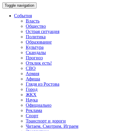
Toggle navigation
События
Власть
Общество
Острая ситуация
Политика
Образование
Культура
Скандалы
Прогноз
Отклик есть!
СВО
Армия
Афиша
Глядя из Ростова
Город
ЖКХ
Наука
Официально
Реклама
Спорт
Транспорт и дороги
Читаем. Смотрим. Играем