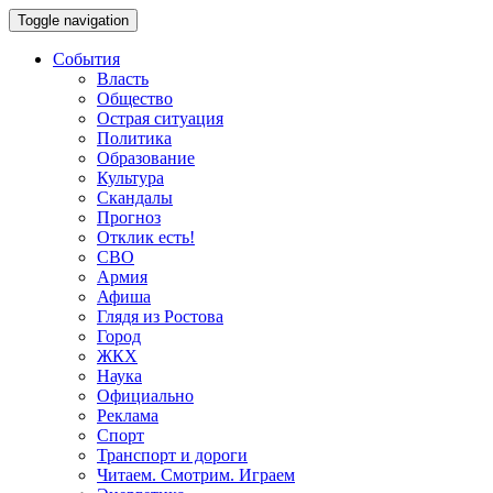
Toggle navigation
События
Власть
Общество
Острая ситуация
Политика
Образование
Культура
Скандалы
Прогноз
Отклик есть!
СВО
Армия
Афиша
Глядя из Ростова
Город
ЖКХ
Наука
Официально
Реклама
Спорт
Транспорт и дороги
Читаем. Смотрим. Играем