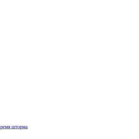
 время шторма