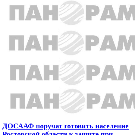
ДОСААФ поручат готовить население
Ростовской области к защите при