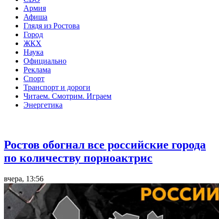
Армия
Афиша
Глядя из Ростова
Город
ЖКХ
Наука
Официально
Реклама
Спорт
Транспорт и дороги
Читаем. Смотрим. Играем
Энергетика
Общество
Ростов обогнал все российские города
по количеству порноактрис
вчера, 13:56