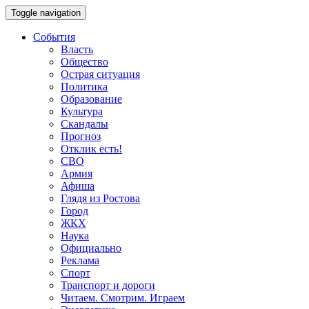
Toggle navigation
События
Власть
Общество
Острая ситуация
Политика
Образование
Культура
Скандалы
Прогноз
Отклик есть!
СВО
Армия
Афиша
Глядя из Ростова
Город
ЖКХ
Наука
Официально
Реклама
Спорт
Транспорт и дороги
Читаем. Смотрим. Играем