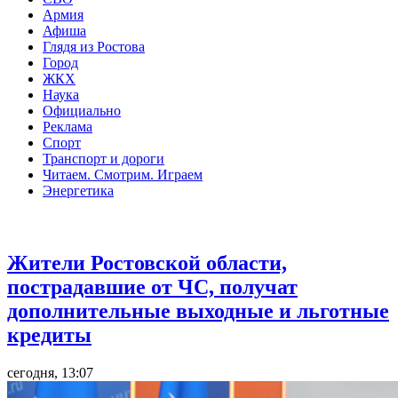
Армия
Афиша
Глядя из Ростова
Город
ЖКХ
Наука
Официально
Реклама
Спорт
Транспорт и дороги
Читаем. Смотрим. Играем
Энергетика
Общество
Жители Ростовской области,
пострадавшие от ЧС, получат
дополнительные выходные и льготные
кредиты
сегодня, 13:07