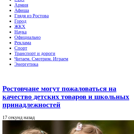
Армия
Афиша
Глядя из Ростова
Город
ЖКХ
Наука
Официально
Реклама
Спорт
Транспорт и дороги
Читаем. Смотрим. Играем
Энергетика
Общество
Ростовчане могут пожаловаться на
качество детских товаров и школьных
принадлежностей
17 секунд назад