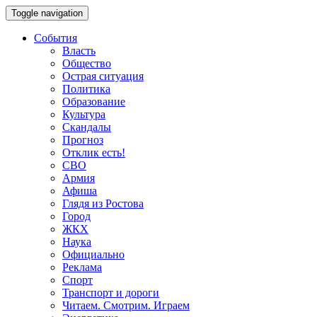
Toggle navigation
События
Власть
Общество
Острая ситуация
Политика
Образование
Культура
Скандалы
Прогноз
Отклик есть!
СВО
Армия
Афиша
Глядя из Ростова
Город
ЖКХ
Наука
Официально
Реклама
Спорт
Транспорт и дороги
Читаем. Смотрим. Играем