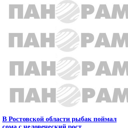
В Ростовской области рыбак поймал
сома с человеческий рост