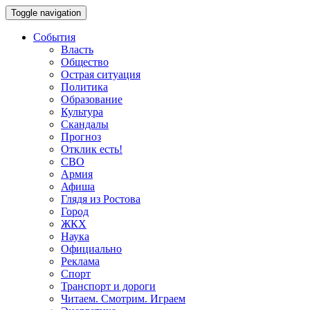
Toggle navigation
События
Власть
Общество
Острая ситуация
Политика
Образование
Культура
Скандалы
Прогноз
Отклик есть!
СВО
Армия
Афиша
Глядя из Ростова
Город
ЖКХ
Наука
Официально
Реклама
Спорт
Транспорт и дороги
Читаем. Смотрим. Играем