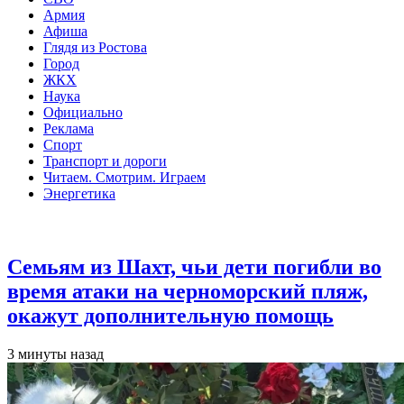
Армия
Афиша
Глядя из Ростова
Город
ЖКХ
Наука
Официально
Реклама
Спорт
Транспорт и дороги
Читаем. Смотрим. Играем
Энергетика
Общество
Семьям из Шахт, чьи дети погибли во
время атаки на черноморский пляж,
окажут дополнительную помощь
3 минуты назад