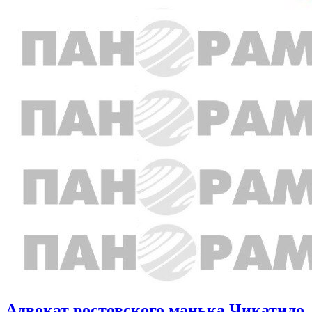
Адвокат ростовского манька Чикатило