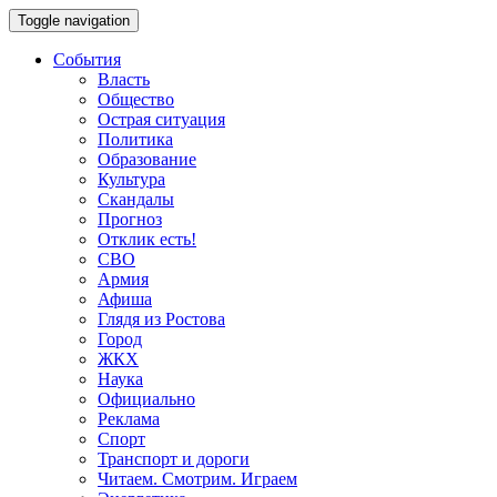
Toggle navigation
События
Власть
Общество
Острая ситуация
Политика
Образование
Культура
Скандалы
Прогноз
Отклик есть!
СВО
Армия
Афиша
Глядя из Ростова
Город
ЖКХ
Наука
Официально
Реклама
Спорт
Транспорт и дороги
Читаем. Смотрим. Играем