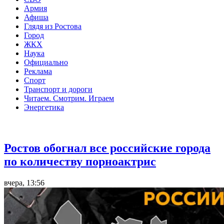
Армия
Афиша
Глядя из Ростова
Город
ЖКХ
Наука
Официально
Реклама
Спорт
Транспорт и дороги
Читаем. Смотрим. Играем
Энергетика
Общество
Ростов обогнал все российские города
по количеству порноактрис
вчера, 13:56