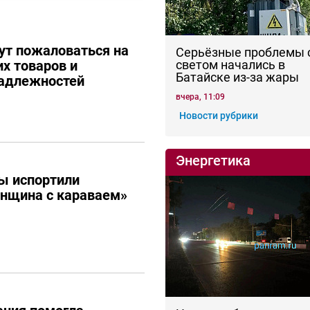
ут пожаловаться на
Серьёзные проблемы 
их товаров и
светом начались в
Батайске из-за жары
адлежностей
вчера, 11:09
Новости рубрики
Энергетика
ы испортили
енщина с караваем»