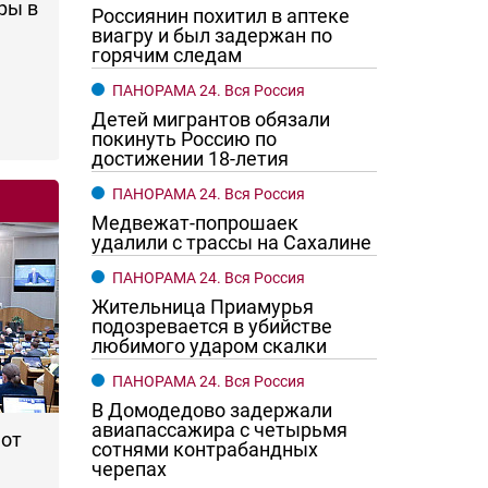
ры в
Россиянин похитил в аптеке
виагру и был задержан по
горячим следам
ПАНОРАМА 24. Вся Россия
Детей мигрантов обязали
покинуть Россию по
достижении 18-летия
ПАНОРАМА 24. Вся Россия
Медвежат-попрошаек
удалили с трассы на Сахалине
ПАНОРАМА 24. Вся Россия
го хотят женщины?
Ростовчане смотрите в оба
Жительница Приамурья
подозревается в убийстве
любимого ударом скалки
ПАНОРАМА 24. Вся Россия
В Домодедово задержали
авиапассажира с четырьмя
 от
сотнями контрабандных
черепах