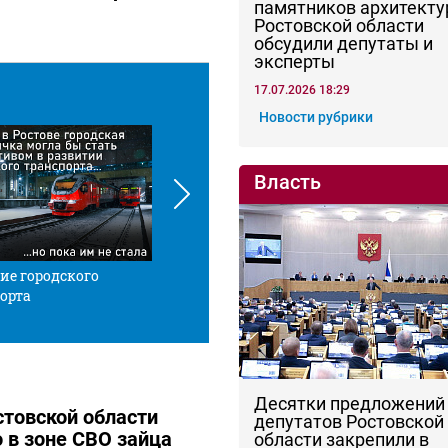
памятников архитекту
Ростовской области
обсудили депутаты и
эксперты
17.07.2026 18:29
Новости рубрики
Власть
ие городского
Красной нитью
Че
орта
Десятки предложений
товской области
депутатов Ростовской
о в зоне СВО зайца
области закрепили в