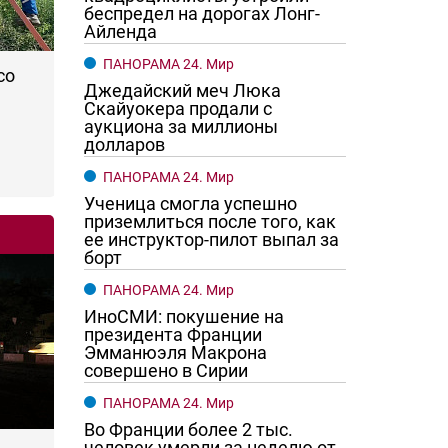
беспредел на дорогах Лонг-
Айленда
ПАНОРАМА 24. Мир
со
Джедайский меч Люка
Скайуокера продали с
аукциона за миллионы
долларов
ПАНОРАМА 24. Мир
Ученица смогла успешно
приземлиться после того, как
ее инструктор-пилот выпал за
борт
ПАНОРАМА 24. Мир
ИноСМИ: покушение на
президента Франции
Эмманюэля Макрона
совершено в Сирии
ПАНОРАМА 24. Мир
Во Франции более 2 тыс.
человек умерли за неделю от