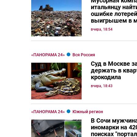
Мусорная комп
итальянцу най
ошибке лотерей
выигрышем в м
вчера, 18:54
«ПАНОРАМА 24»
Вся Россия
Суд в Москве з
держать в квар
крокодила
вчера, 18:43
«ПАНОРАМА 24»
Южный регион
В Сочи мужчина
иномарки на 420
поисках "порта