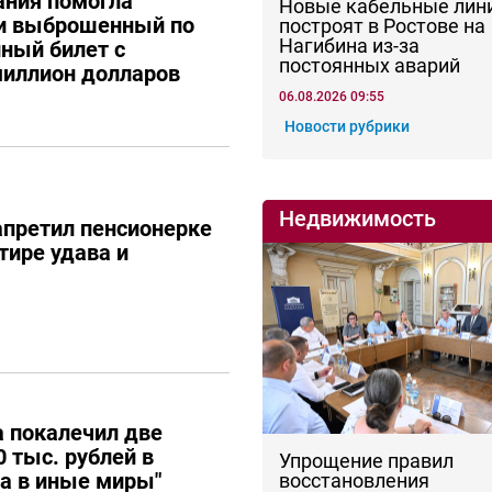
ания помогла
Новые кабельные лин
ти выброшенный по
построят в Ростове на
Нагибина из-за
ный билет с
постоянных аварий
иллион долларов
06.08.2026 09:55
Новости рубрики
Недвижимость
апретил пенсионерке
тире удава и
 покалечил две
 тыс. рублей в
Упрощение правил
ла в иные миры"
восстановления