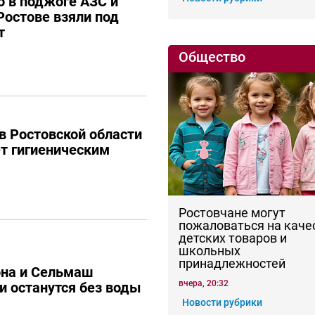
 в поджоге АЗС и
Ростове взяли под
т
Общество
в Ростовской области
ет гигиеническим
Ростовчане могут
пожаловаться на каче
детских товаров и
школьных
принадлежностей
она и Сельмаш
вчера, 20:32
и останутся без воды
Новости рубрики