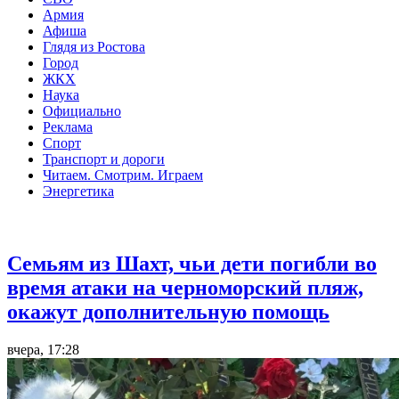
Армия
Афиша
Глядя из Ростова
Город
ЖКХ
Наука
Официально
Реклама
Спорт
Транспорт и дороги
Читаем. Смотрим. Играем
Энергетика
Общество
Семьям из Шахт, чьи дети погибли во
время атаки на черноморский пляж,
окажут дополнительную помощь
вчера, 17:28