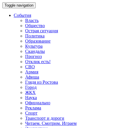
Toggle navigation
События
Власть
Общество
Острая ситуация
Политика
Образование
Культура
Скандалы
Прогноз
Отклик есть!
СВО
Армия
Афиша
Глядя из Ростова
Город
ЖКХ
Наука
Официально
Реклама
Спорт
Транспорт и дороги
Читаем. Смотрим. Играем