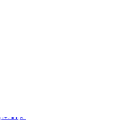
 время шторма