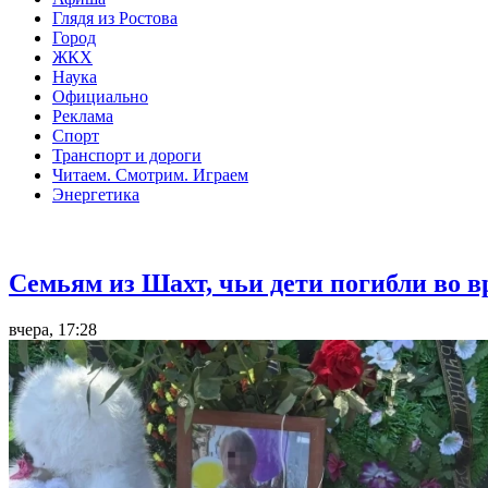
Глядя из Ростова
Город
ЖКХ
Наука
Официально
Реклама
Спорт
Транспорт и дороги
Читаем. Смотрим. Играем
Энергетика
Общество
Семьям из Шахт, чьи дети погибли во 
вчера, 17:28