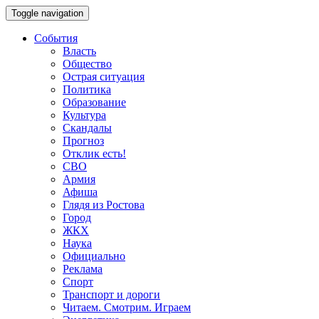
Toggle navigation
События
Власть
Общество
Острая ситуация
Политика
Образование
Культура
Скандалы
Прогноз
Отклик есть!
СВО
Армия
Афиша
Глядя из Ростова
Город
ЖКХ
Наука
Официально
Реклама
Спорт
Транспорт и дороги
Читаем. Смотрим. Играем