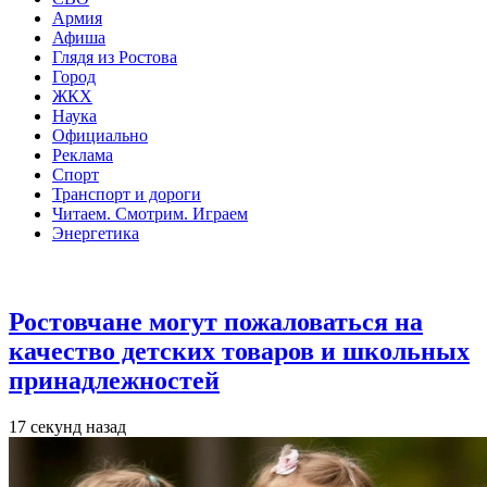
Армия
Афиша
Глядя из Ростова
Город
ЖКХ
Наука
Официально
Реклама
Спорт
Транспорт и дороги
Читаем. Смотрим. Играем
Энергетика
Общество
Ростовчане могут пожаловаться на
качество детских товаров и школьных
принадлежностей
17 секунд назад