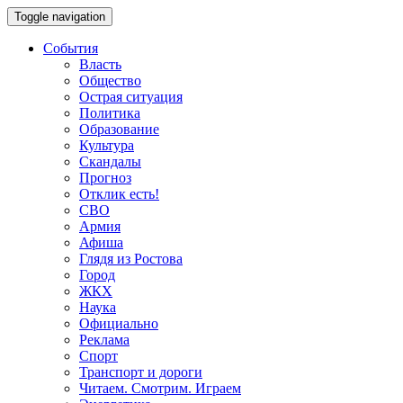
Toggle navigation
События
Власть
Общество
Острая ситуация
Политика
Образование
Культура
Скандалы
Прогноз
Отклик есть!
СВО
Армия
Афиша
Глядя из Ростова
Город
ЖКХ
Наука
Официально
Реклама
Спорт
Транспорт и дороги
Читаем. Смотрим. Играем