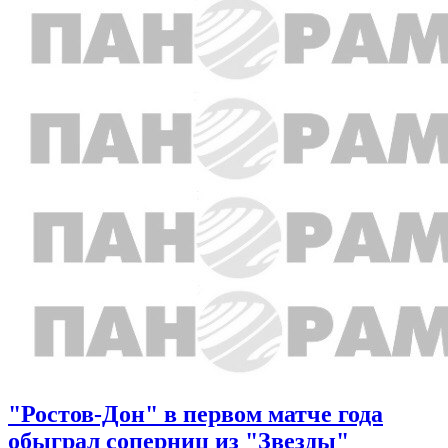
"Ростов-Дон" в первом матче года
обыграл соперниц из "Звезды"