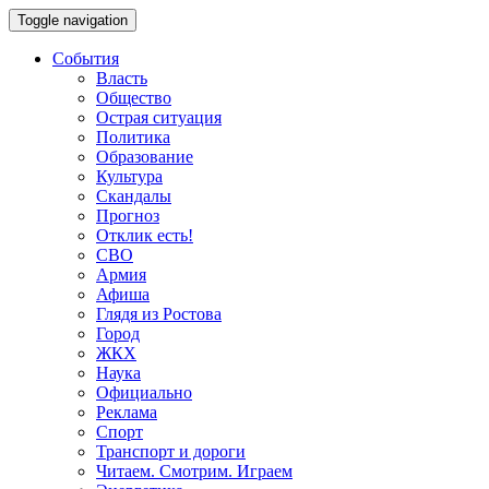
Toggle navigation
События
Власть
Общество
Острая ситуация
Политика
Образование
Культура
Скандалы
Прогноз
Отклик есть!
СВО
Армия
Афиша
Глядя из Ростова
Город
ЖКХ
Наука
Официально
Реклама
Спорт
Транспорт и дороги
Читаем. Смотрим. Играем