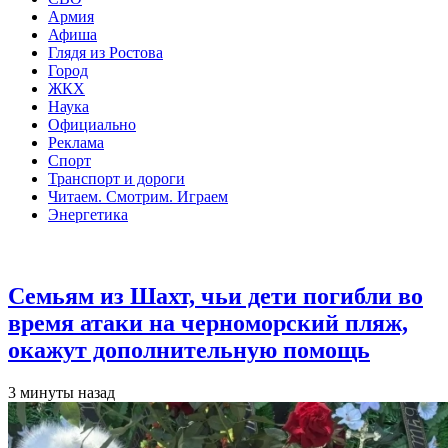
Армия
Афиша
Глядя из Ростова
Город
ЖКХ
Наука
Официально
Реклама
Спорт
Транспорт и дороги
Читаем. Смотрим. Играем
Энергетика
Общество
Семьям из Шахт, чьи дети погибли во
время атаки на черноморский пляж,
окажут дополнительную помощь
3 минуты назад