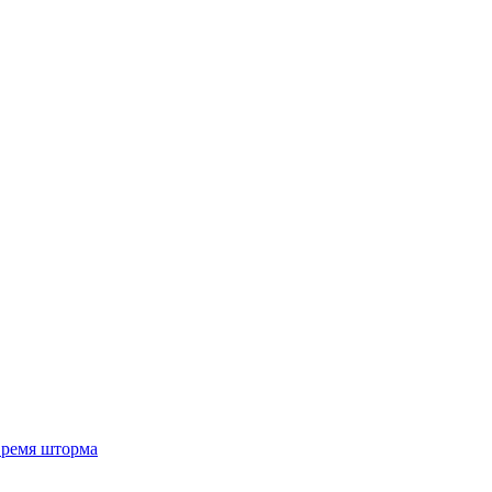
 время шторма