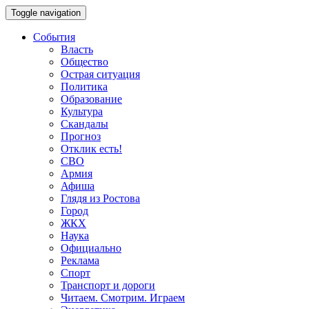
Toggle navigation
События
Власть
Общество
Острая ситуация
Политика
Образование
Культура
Скандалы
Прогноз
Отклик есть!
СВО
Армия
Афиша
Глядя из Ростова
Город
ЖКХ
Наука
Официально
Реклама
Спорт
Транспорт и дороги
Читаем. Смотрим. Играем