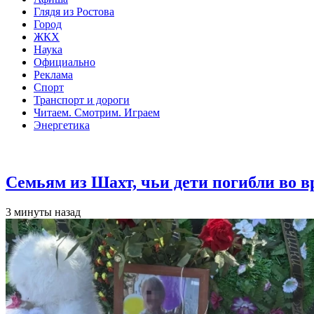
Глядя из Ростова
Город
ЖКХ
Наука
Официально
Реклама
Спорт
Транспорт и дороги
Читаем. Смотрим. Играем
Энергетика
Общество
Семьям из Шахт, чьи дети погибли во 
3 минуты назад