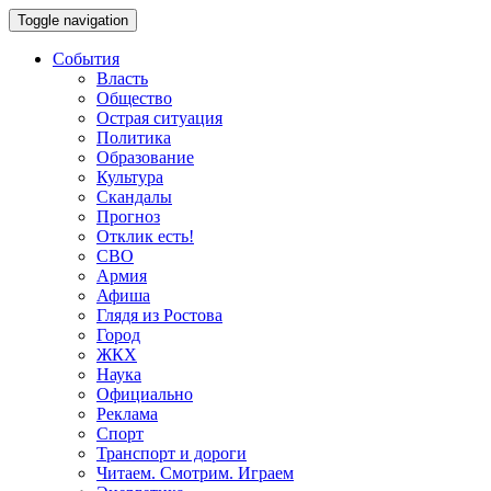
Toggle navigation
События
Власть
Общество
Острая ситуация
Политика
Образование
Культура
Скандалы
Прогноз
Отклик есть!
СВО
Армия
Афиша
Глядя из Ростова
Город
ЖКХ
Наука
Официально
Реклама
Спорт
Транспорт и дороги
Читаем. Смотрим. Играем