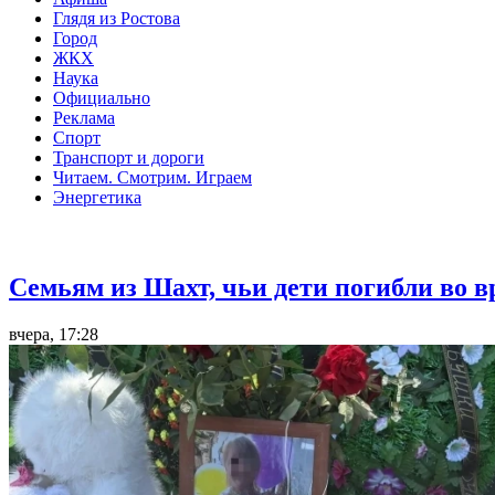
Глядя из Ростова
Город
ЖКХ
Наука
Официально
Реклама
Спорт
Транспорт и дороги
Читаем. Смотрим. Играем
Энергетика
Общество
Семьям из Шахт, чьи дети погибли во 
вчера, 17:28