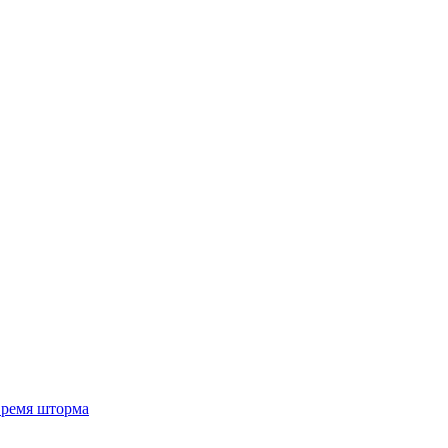
 время шторма