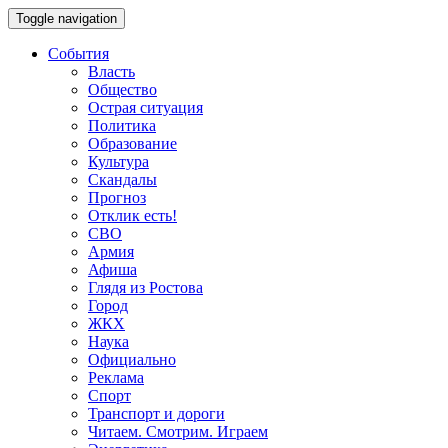
Toggle navigation
События
Власть
Общество
Острая ситуация
Политика
Образование
Культура
Скандалы
Прогноз
Отклик есть!
СВО
Армия
Афиша
Глядя из Ростова
Город
ЖКХ
Наука
Официально
Реклама
Спорт
Транспорт и дороги
Читаем. Смотрим. Играем