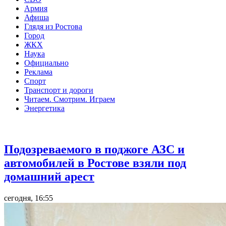
Армия
Афиша
Глядя из Ростова
Город
ЖКХ
Наука
Официально
Реклама
Спорт
Транспорт и дороги
Читаем. Смотрим. Играем
Энергетика
Общество
Подозреваемого в поджоге АЗС и
автомобилей в Ростове взяли под
домашний арест
сегодня, 16:55