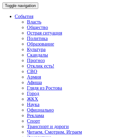
Toggle navigation
События
Власть
Общество
Острая ситуация
Политика
Образование
Культура
Скандалы
Прогноз
Отклик есть!
СВО
Армия
Афиша
Глядя из Ростова
Город
ЖКХ
Наука
Официально
Реклама
Спорт
Транспорт и дороги
Читаем. Смотрим. Играем