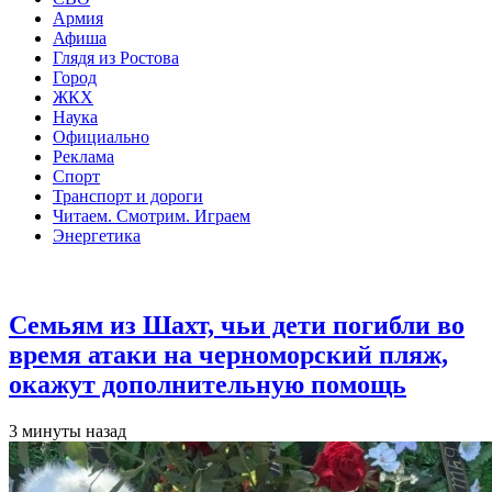
Армия
Афиша
Глядя из Ростова
Город
ЖКХ
Наука
Официально
Реклама
Спорт
Транспорт и дороги
Читаем. Смотрим. Играем
Энергетика
Общество
Семьям из Шахт, чьи дети погибли во
время атаки на черноморский пляж,
окажут дополнительную помощь
3 минуты назад