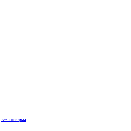
 время шторма