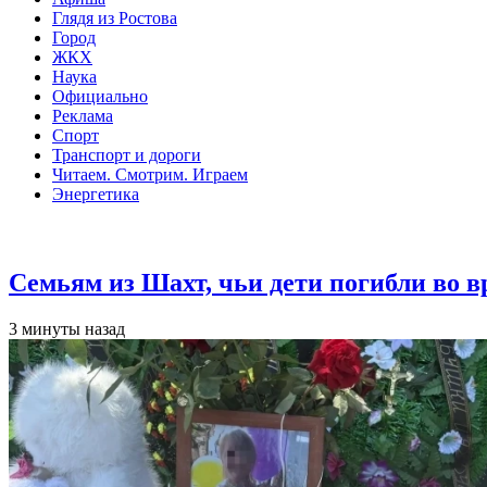
Глядя из Ростова
Город
ЖКХ
Наука
Официально
Реклама
Спорт
Транспорт и дороги
Читаем. Смотрим. Играем
Энергетика
Общество
Семьям из Шахт, чьи дети погибли во 
3 минуты назад