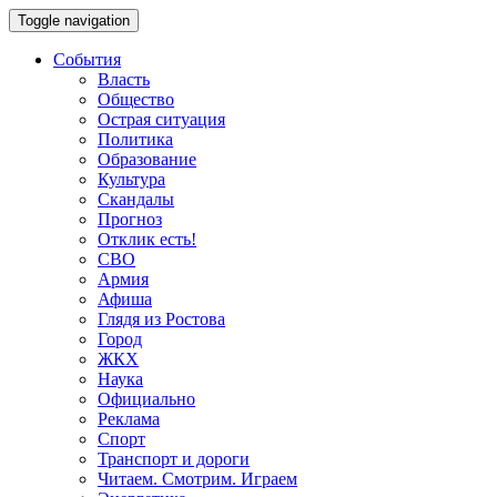
Toggle navigation
События
Власть
Общество
Острая ситуация
Политика
Образование
Культура
Скандалы
Прогноз
Отклик есть!
СВО
Армия
Афиша
Глядя из Ростова
Город
ЖКХ
Наука
Официально
Реклама
Спорт
Транспорт и дороги
Читаем. Смотрим. Играем