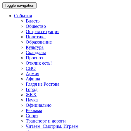
Toggle navigation
События
Власть
Общество
Острая ситуация
Политика
Образование
Культура
Скандалы
Прогноз
Отклик есть!
СВО
Армия
Афиша
Глядя из Ростова
Город
ЖКХ
Наука
Официально
Реклама
Спорт
Транспорт и дороги
Читаем. Смотрим. Играем