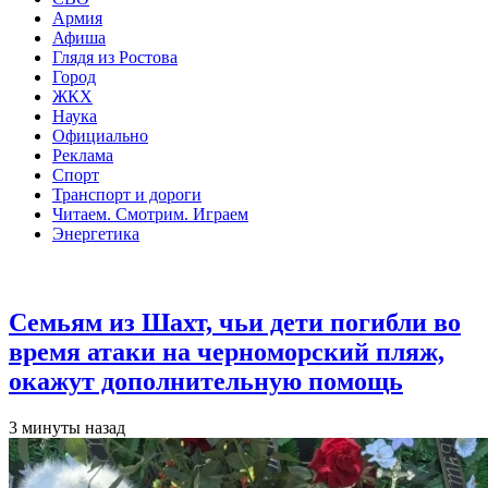
Армия
Афиша
Глядя из Ростова
Город
ЖКХ
Наука
Официально
Реклама
Спорт
Транспорт и дороги
Читаем. Смотрим. Играем
Энергетика
Общество
Семьям из Шахт, чьи дети погибли во
время атаки на черноморский пляж,
окажут дополнительную помощь
3 минуты назад