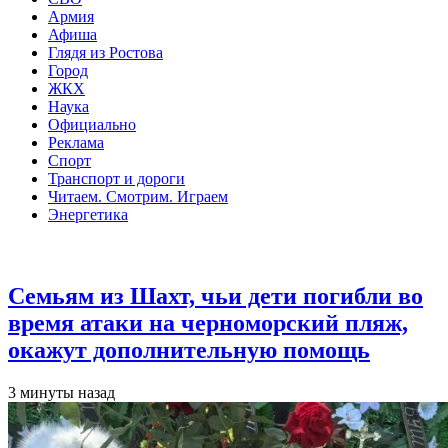
Армия
Афиша
Глядя из Ростова
Город
ЖКХ
Наука
Официально
Реклама
Спорт
Транспорт и дороги
Читаем. Смотрим. Играем
Энергетика
Общество
Семьям из Шахт, чьи дети погибли во
время атаки на черноморский пляж,
окажут дополнительную помощь
3 минуты назад