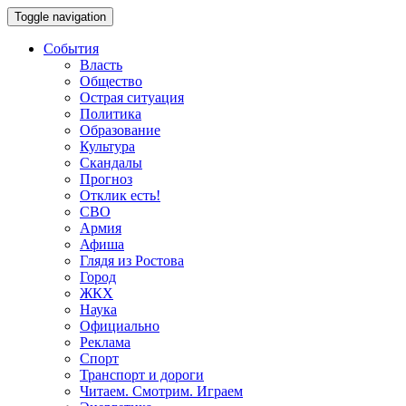
Toggle navigation
События
Власть
Общество
Острая ситуация
Политика
Образование
Культура
Скандалы
Прогноз
Отклик есть!
СВО
Армия
Афиша
Глядя из Ростова
Город
ЖКХ
Наука
Официально
Реклама
Спорт
Транспорт и дороги
Читаем. Смотрим. Играем