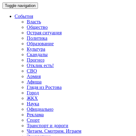
Toggle navigation
События
Власть
Общество
Острая ситуация
Политика
Образование
Культура
Скандалы
Прогноз
Отклик есть!
СВО
Армия
Афиша
Глядя из Ростова
Город
ЖКХ
Наука
Официально
Реклама
Спорт
Транспорт и дороги
Читаем. Смотрим. Играем