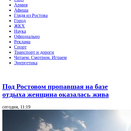
Армия
Афиша
Глядя из Ростова
Город
ЖКХ
Наука
Официально
Реклама
Спорт
Транспорт и дороги
Читаем. Смотрим. Играем
Энергетика
Общество
Под Ростовом пропавшая на базе
отдыха женщина оказалась жива
сегодня, 11:19