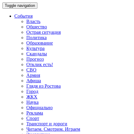
Toggle navigation
События
Власть
Общество
Острая ситуация
Политика
Образование
Культура
Скандалы
Прогноз
Отклик есть!
СВО
Армия
Афиша
Глядя из Ростова
Город
ЖКХ
Наука
Официально
Реклама
Спорт
Транспорт и дороги
Читаем. Смотрим. Играем