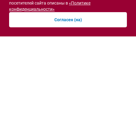
посетителей сайта описаны в
«Политике
конфиденциальности»
Согласен (на)
Семьи героев СВО с временной регистрацией
в Ростовской области смогут получить
земельный участок
30.07.2026 13:05
Новости рубрики
Острая ситуация