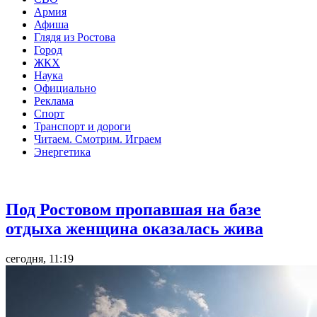
Армия
Афиша
Глядя из Ростова
Город
ЖКХ
Наука
Официально
Реклама
Спорт
Транспорт и дороги
Читаем. Смотрим. Играем
Энергетика
Общество
Под Ростовом пропавшая на базе
отдыха женщина оказалась жива
сегодня, 11:19