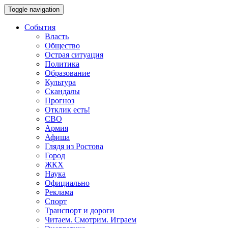
Toggle navigation
События
Власть
Общество
Острая ситуация
Политика
Образование
Культура
Скандалы
Прогноз
Отклик есть!
СВО
Армия
Афиша
Глядя из Ростова
Город
ЖКХ
Наука
Официально
Реклама
Спорт
Транспорт и дороги
Читаем. Смотрим. Играем