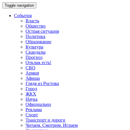
Toggle navigation
События
Власть
Общество
Острая ситуация
Политика
Образование
Культура
Скандалы
Прогноз
Отклик есть!
СВО
Армия
Афиша
Глядя из Ростова
Город
ЖКХ
Наука
Официально
Реклама
Спорт
Транспорт и дороги
Читаем. Смотрим. Играем