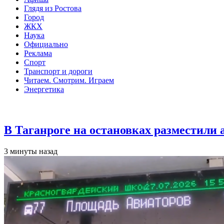
Глядя из Ростова
Город
ЖКХ
Наука
Официально
Реклама
Спорт
Транспорт и дороги
Читаем. Смотрим. Играем
Энергетика
Общество
В Таганроге на остановках разместили
3 минуты назад