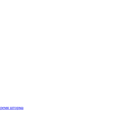
 время шторма