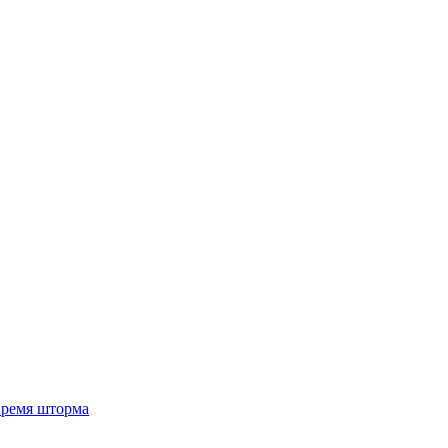
 время шторма