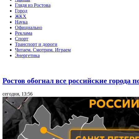
Глядя из Ростова
Город
ЖКХ
Наука
Официально
Реклама
Спорт
Транспорт и дороги
Читаем. Смотрим. Играем
Энергетика
Общество
Ростов обогнал все российские города 
сегодня, 13:56