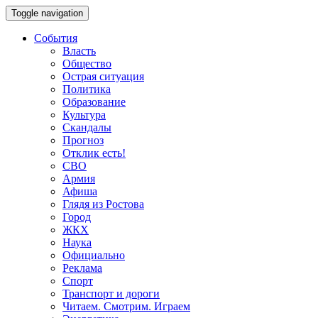
Toggle navigation
События
Власть
Общество
Острая ситуация
Политика
Образование
Культура
Скандалы
Прогноз
Отклик есть!
СВО
Армия
Афиша
Глядя из Ростова
Город
ЖКХ
Наука
Официально
Реклама
Спорт
Транспорт и дороги
Читаем. Смотрим. Играем