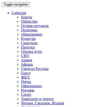
Toggle navigation
События
Власть
Общество
Острая ситуация
Политика
Образование
Культура
Скандалы
Прогноз
Отклик есть!
СВО
Армия
Афиша
Глядя из Ростова
Город
ЖКХ
Наука
Официально
Реклама
Спорт
Транспорт и дороги
Читаем. Смотрим. Играем