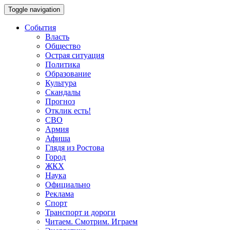
Toggle navigation
События
Власть
Общество
Острая ситуация
Политика
Образование
Культура
Скандалы
Прогноз
Отклик есть!
СВО
Армия
Афиша
Глядя из Ростова
Город
ЖКХ
Наука
Официально
Реклама
Спорт
Транспорт и дороги
Читаем. Смотрим. Играем